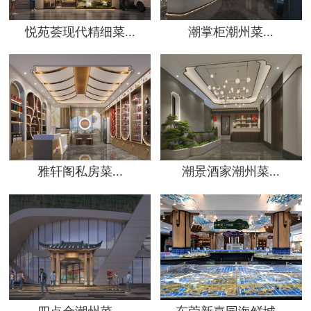
悦苑荟现代精细菜...
潮掌柜潮州菜...
雅轩阁私房菜...
潮景酒家潮州菜...