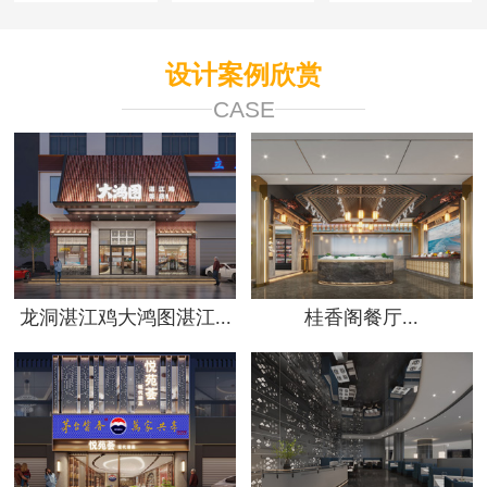
设计案例欣赏
CASE
龙洞湛江鸡大鸿图湛江...
桂香阁餐厅...